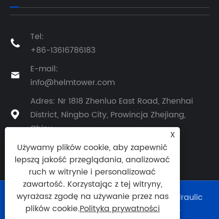
Tel:

+86-13616786183
E-mail:

info@helmtower.com
Adres: Nr 1818 Zhenluo East Road, Zhenhai
District, Ningbo City, Prowincja Zhejiang,

Chiny
X
Używamy plików cookie, aby zapewnić
lepszą jakość przeglądania, analizować
ruch w witrynie i personalizować
zawartość. Korzystając z tej witryny,
wyrażasz zgodę na używanie przez nas
Copyright © 2024 Ningbo Helm Tower Hydraulic
Co., Ltd. Wszelkie prawa zastrzeżone.
plików cookie.
Polityka prywatności