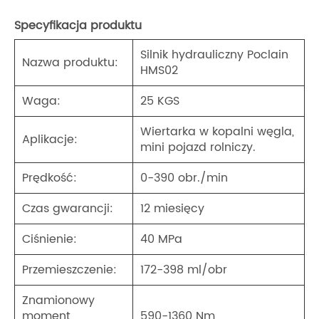
Specyfikacja produktu
Silnik hydrauliczny Poclain
Nazwa produktu:
HMS02
Waga:
25 KGS
Wiertarka w kopalni węgla,
Aplikacje:
mini pojazd rolniczy.
Prędkość:
0-390 obr./min
Czas gwarancji:
12 miesięcy
Ciśnienie:
40 MPa
Przemieszczenie:
172-398 ml/obr
Znamionowy
moment
590-1360 Nm