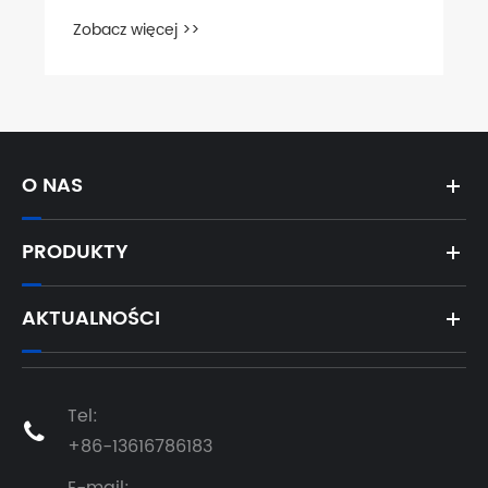
Zobacz więcej >>
O NAS
PRODUKTY
AKTUALNOŚCI
Tel:

+86-13616786183