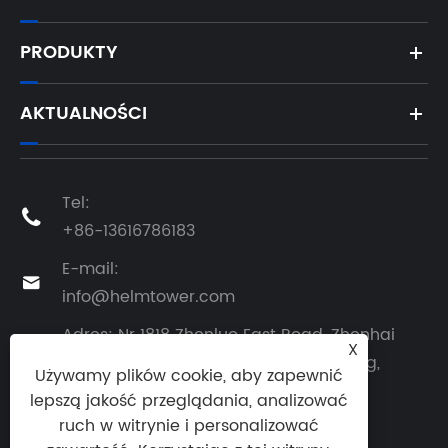
PRODUKTY
AKTUALNOŚCI
Tel:

+86-13616786183
E-mail:

info@helmtower.com
Adres: Nr 1818 Zhenluo East Road, Zhenhai
X
District, Ningbo City, Prowincja Zhejiang,

Używamy plików cookie, aby zapewnić
Chiny
lepszą jakość przeglądania, analizować
ruch w witrynie i personalizować